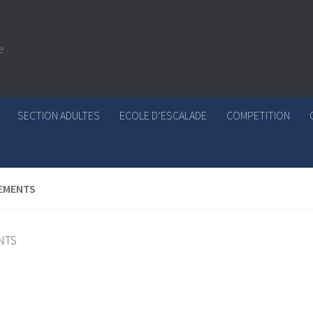
e
SECTION ADULTES
ECOLE D’ESCALADE
COMPETITION
EMENTS
NTS