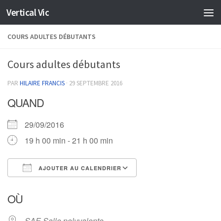
Vertical Vic
Skip to content
COURS ADULTES DÉBUTANTS
Cours adultes débutants
PAR
HILAIRE FRANCIS
·
29 SEPTEMBRE 2016
QUAND
29/09/2016
19 h 00 min - 21 h 00 min
AJOUTER AU CALENDRIER
Télécharger ICS
Calendrier Google
OÙ
SAE Salle polyvalente