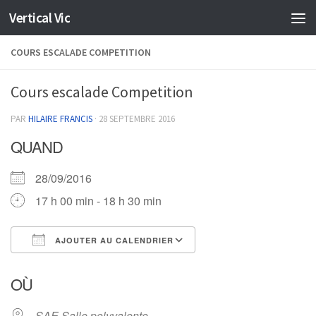
Vertical Vic
Skip to content
COURS ESCALADE COMPETITION
Cours escalade Competition
PAR
HILAIRE FRANCIS
·
28 SEPTEMBRE 2016
QUAND
28/09/2016
17 h 00 min - 18 h 30 min
AJOUTER AU CALENDRIER
Télécharger ICS
Calendrier Google
OÙ
SAE Salle polyvalente