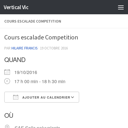
Vertical Vic
Skip to content
COURS ESCALADE COMPETITION
Cours escalade Competition
PAR
HILAIRE FRANCIS
·
19 OCTOBRE 2016
QUAND
19/10/2016
17 h 00 min - 18 h 30 min
AJOUTER AU CALENDRIER
Télécharger ICS
Calendrier Google
OÙ
SAE Salle polyvalente