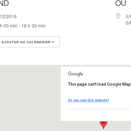
ND
OÙ
/12/2016
SA
SA
h 00 min - 18 h 30 min
AJOUTER AU CALENDRIER
lécharger ICS
Calendrier Google
This page can't load Google Maps
SAE Salle polyvalente
Do you own this website?
SAE - Vic sur cére
Évènements