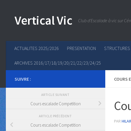
Skip to content
Vertical Vic
Club d'Escalade à vic sur Cér
ACTUALITES 2025/2026
PRESENTATION
STRUCTURES
ARCHIVES 2016/17/18/19/20/21/22/23/24/25
SUIVRE :
COURS 
ARTICLE SUIVANT
Cou
Cours escalade Competition
ARTICLE PRÉCÉDENT
PAR
HILAI
Cours escalade Competition