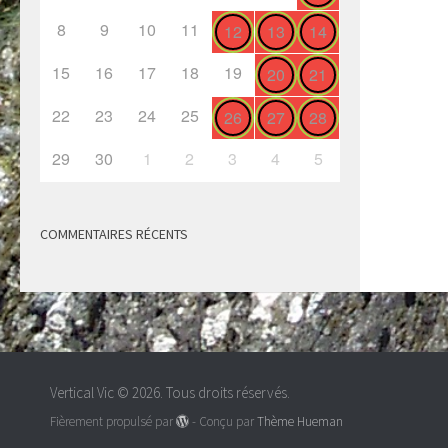
8
9
10
11
12
13
14
15
16
17
18
19
20
21
22
23
24
25
26
27
28
29
30
1
2
3
4
5
COMMENTAIRES RÉCENTS
Vertical Vic © 2026. Tous droits réservés.
Fièrement propulsé par
- Conçu par
Thème Hueman