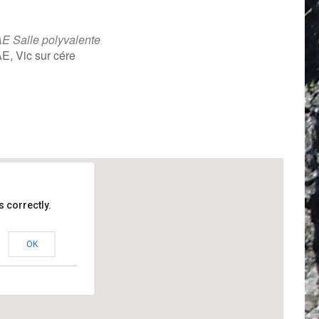
E Salle polyvalente
E, Vic sur cére
iCalendar
Office 365
 correctly.
OK