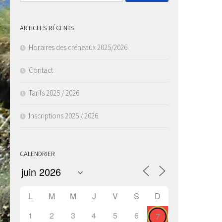
ARTICLES RÉCENTS
Horaires des créneaux 2025/2026
Contact
Tarifs 2025 / 2026
Inscriptions 2025 / 2026
CALENDRIER
L
M
M
J
V
S
D
1
2
3
4
5
6
7