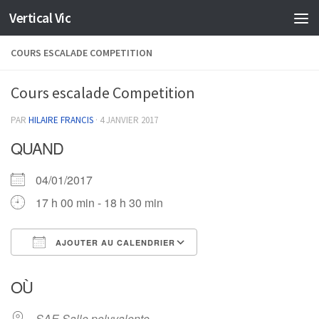
Vertical Vic
Skip to content
COURS ESCALADE COMPETITION
Cours escalade Competition
PAR
HILAIRE FRANCIS
·
4 JANVIER 2017
QUAND
04/01/2017
17 h 00 min - 18 h 30 min
AJOUTER AU CALENDRIER
Télécharger ICS
Calendrier Google
OÙ
SAE Salle polyvalente