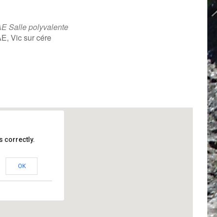
E Salle polyvalente
E, Vic sur cére
iCalendar
Office 365
 correctly.
OK