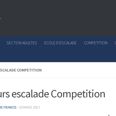
e
SECTION ADULTES
ECOLE D’ESCALADE
COMPETITION
ESCALADE COMPETITION
rs escalade Competition
RE FRANCIS
·
29 MARS 2017