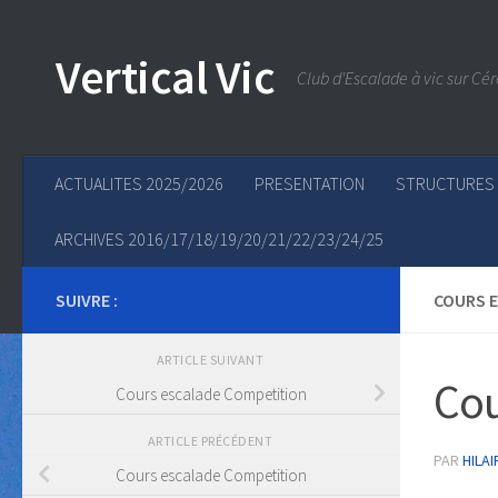
Skip to content
Vertical Vic
Club d'Escalade à vic sur Cér
ACTUALITES 2025/2026
PRESENTATION
STRUCTURES
ARCHIVES 2016/17/18/19/20/21/22/23/24/25
SUIVRE :
COURS 
ARTICLE SUIVANT
Cou
Cours escalade Competition
ARTICLE PRÉCÉDENT
PAR
HILAI
Cours escalade Competition