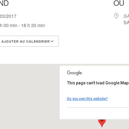
ND
OÙ
/03/2017
SA
SA
h 00 min - 18 h 30 min
AJOUTER AU CALENDRIER
lécharger ICS
Calendrier Google
This page can't load Google Maps
SAE Salle polyvalente
Do you own this website?
SAE - Vic sur cére
Évènements