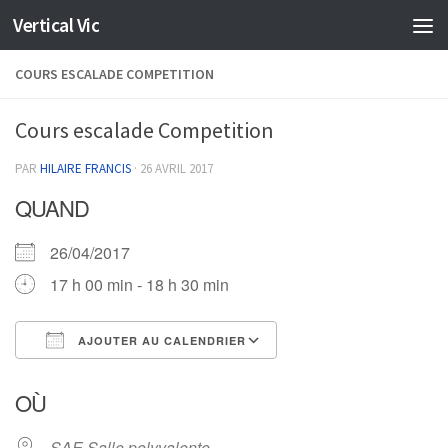
Vertical Vic
Skip to content
COURS ESCALADE COMPETITION
Cours escalade Competition
PAR
HILAIRE FRANCIS
·
26 AVRIL 2017
QUAND
26/04/2017
17 h 00 min - 18 h 30 min
AJOUTER AU CALENDRIER
Télécharger ICS
Calendrier Google
OÙ
SAE Salle polyvalente