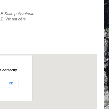
E Salle polyvalente
E, Vic sur cére
iCalendar
Office 365
 correctly.
OK