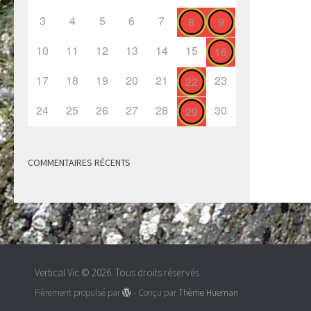
3
4
5
6
7
8
9
10
11
12
13
14
15
16
17
18
19
20
21
23
22
24
25
26
27
28
30
29
COMMENTAIRES RÉCENTS
Vertical Vic © 2026. Tous droits réservés.
Fièrement propulsé par
- Conçu par
Thème Hueman