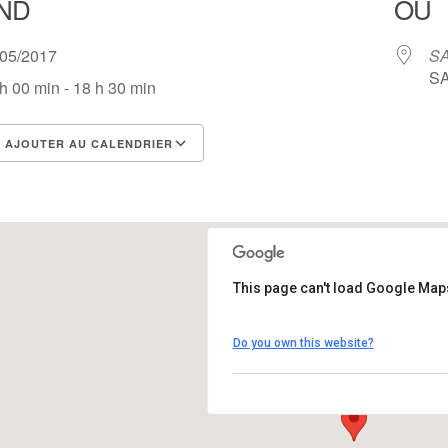
ND
OÙ
/05/2017
SA
SA
h 00 min - 18 h 30 min
AJOUTER AU CALENDRIER
lécharger ICS
Calendrier Google
This page can't load Google Maps
SAE Salle polyvalente
Do you own this website?
SAE - Vic sur cére
Évènements