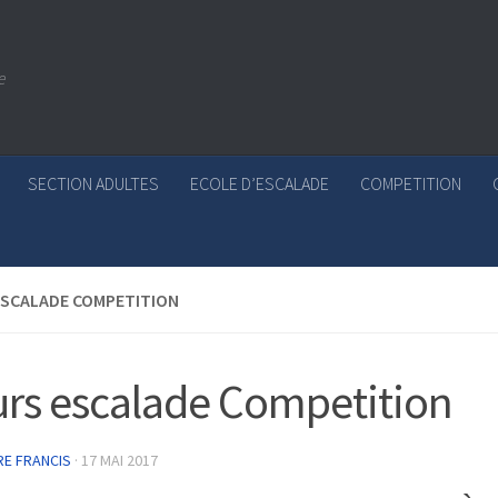
e
SECTION ADULTES
ECOLE D’ESCALADE
COMPETITION
ESCALADE COMPETITION
rs escalade Competition
RE FRANCIS
·
17 MAI 2017