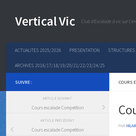
Skip to content
Vertical Vic
Club d'Escalade à vic sur Cér
ACTUALITES 2025/2026
PRESENTATION
STRUCTURES
ARCHIVES 2016/17/18/19/20/21/22/23/24/25
SUIVRE :
COURS 
ARTICLE SUIVANT
Cou
Cours escalade Competition
ARTICLE PRÉCÉDENT
PAR
HILAI
Cours escalade Competition