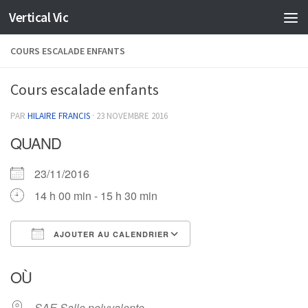
Vertical Vic
Skip to content
COURS ESCALADE ENFANTS
Cours escalade enfants
PAR
HILAIRE FRANCIS
·
23 NOVEMBRE 2016
QUAND
23/11/2016
14 h 00 min - 15 h 30 min
AJOUTER AU CALENDRIER
Télécharger ICS
Calendrier Google
OÙ
SAE Salle polyvalente