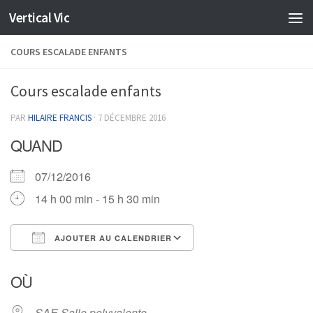
Vertical Vic
Skip to content
COURS ESCALADE ENFANTS
Cours escalade enfants
PAR
HILAIRE FRANCIS
·
7 DÉCEMBRE 2016
QUAND
07/12/2016
14 h 00 min - 15 h 30 min
AJOUTER AU CALENDRIER
Télécharger ICS
Calendrier Google
OÙ
SAE Salle polyvalente