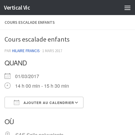
Vertical Vic
Skip to content
COURS ESCALADE ENFANTS
Cours escalade enfants
PAR
HILAIRE FRANCIS
·
1 MARS 2017
QUAND
01/03/2017
14 h 00 min - 15 h 30 min
AJOUTER AU CALENDRIER
Télécharger ICS
Calendrier Google
OÙ
SAE Salle polyvalente