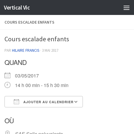
Vertical Vic
Skip to content
COURS ESCALADE ENFANTS
Cours escalade enfants
PAR
HILAIRE FRANCIS
·
3 MAI 2017
QUAND
03/05/2017
14 h 00 min - 15 h 30 min
AJOUTER AU CALENDRIER
Télécharger ICS
Calendrier Google
OÙ
SAE Salle polyvalente