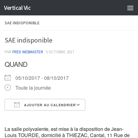
Vertical Vic
Skip to content
SAE INDISPONIBLE
SAE indisponible
PAR
FRED WEBMASTER
·
5 OCTOBRE 2017
QUAND
05/10/2017 - 08/10/2017
Toute la journée
AJOUTER AU CALENDRIER
Télécharger ICS
Calendrier Google
La salle polyvalente, est mise à la disposition de Jean-
Louis TOURDE, domicilié à THIEZAC, Cantal, 11 Rue de