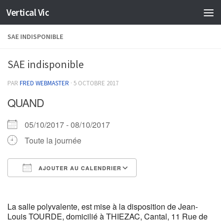
Vertical Vic
Skip to content
SAE INDISPONIBLE
SAE indisponible
PAR
FRED WEBMASTER
·
5 OCTOBRE 2017
QUAND
05/10/2017 - 08/10/2017
Toute la journée
AJOUTER AU CALENDRIER
Télécharger ICS
Calendrier Google
La salle polyvalente, est mise à la disposition de Jean-
Louis TOURDE, domicilié à THIEZAC, Cantal, 11 Rue de