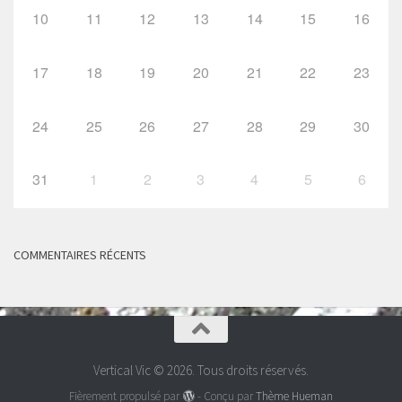
10
11
12
13
14
15
16
17
18
19
20
21
22
23
24
25
26
27
28
29
30
31
1
2
3
4
5
6
COMMENTAIRES RÉCENTS
Vertical Vic © 2026. Tous droits réservés.
Fièrement propulsé par
- Conçu par
Thème Hueman