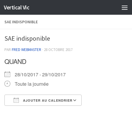
Vertical Vic
Skip to content
SAE INDISPONIBLE
SAE indisponible
PAR
FRED WEBMASTER
·
28 OCTOBRE 2017
QUAND
28/10/2017 - 29/10/2017
Toute la journée
AJOUTER AU CALENDRIER
Télécharger ICS
Calendrier Google