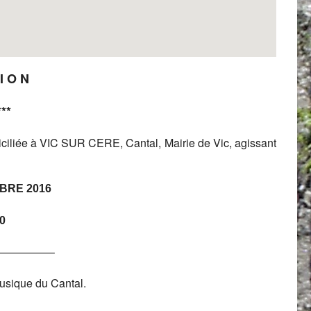
 I O N
***
ciliée à VIC SUR CERE, Cantal, Mairie de Vic, agissant
BRE 2016
0
—————–
musique du Cantal.