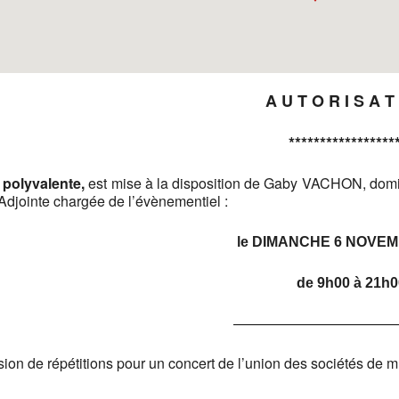
A U T O R I S A T
*****************
e polyvalente,
est mise à la disposition de Gaby VACHON, domi
d’Adjointe chargée de l’évènementiel :
le DIMANCHE 6 NOVEM
de 9h00 à 21h0
———————————
sion de répétitions pour un concert de l’union des sociétés de 