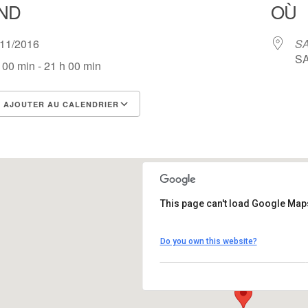
ND
OÙ
/11/2016
SA
SA
 00 min - 21 h 00 min
AJOUTER AU CALENDRIER
lécharger ICS
Calendrier Google
This page can't load Google Maps
SAE Salle polyvalente
Do you own this website?
SAE - Vic sur cére
Évènements