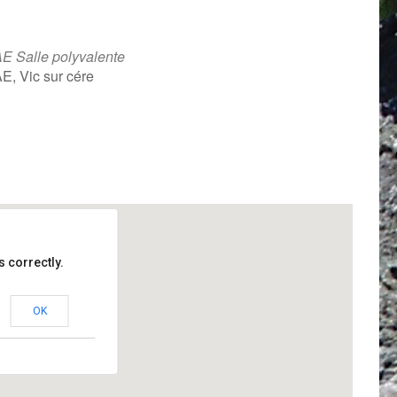
E Salle polyvalente
E, Vic sur cére
iCalendar
Office 365
 correctly.
OK