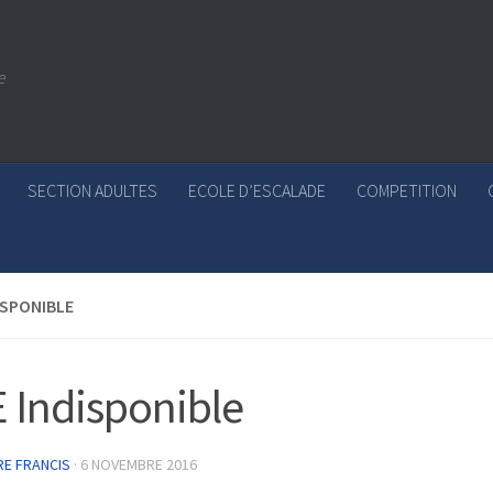
e
SECTION ADULTES
ECOLE D’ESCALADE
COMPETITION
ISPONIBLE
 Indisponible
RE FRANCIS
·
6 NOVEMBRE 2016