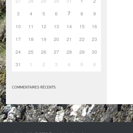
27
28
29
30
31
1
2
7
3
4
5
6
8
9
10
11
12
13
14
15
16
17
18
19
20
21
22
23
24
25
26
27
28
29
30
31
1
2
3
4
5
6
COMMENTAIRES RÉCENTS