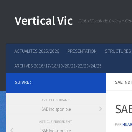
Skip to content
Vertical Vic
Club d'Escalade à vic sur Cér
ACTUALITES 2025/2026
PRESENTATION
STRUCTURES
ARCHIVES 2016/17/18/19/20/21/22/23/24/25
SUIVRE :
SAE IND
ARTICLE SUIVANT
SAE
SAE indisponible
ARTICLE PRÉCÉDENT
PAR
HILAI
SAE Indisponible