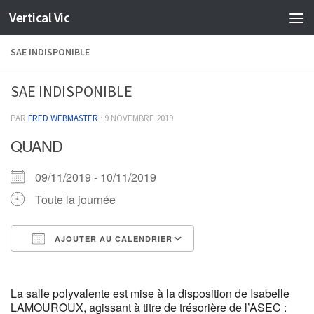
Vertical Vic
Skip to content
SAE INDISPONIBLE
SAE INDISPONIBLE
PAR
FRED WEBMASTER
·
9 NOVEMBRE 2019
QUAND
09/11/2019 - 10/11/2019
Toute la journée
AJOUTER AU CALENDRIER
Télécharger ICS
Calendrier Google
La salle polyvalente est mise à la disposition de Isabelle
LAMOUROUX, agissant à titre de trésorière de l’ASEC :