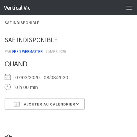
Vertical Vic
Skip to content
SAE INDISPONIBLE
SAE INDISPONIBLE
PAR
FRED WEBMASTER
·
7 MARS 2020
QUAND
07/03/2020 - 08/03/2020
0 h 00 min
AJOUTER AU CALENDRIER
Télécharger ICS
Calendrier Google