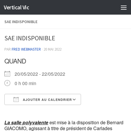
Vertical Vic
Skip to content
SAE INDISPONIBLE
SAE INDISPONIBLE
PAR
FRED WEBMASTER
·
20 MAI 2022
QUAND
20/05/2022 - 22/05/2022
0 h 00 min
AJOUTER AU CALENDRIER
Télécharger ICS
Calendrier Google
La
salle polyvalente
est mise à la disposition de Bernard
GIACOMO, agissant à titre de président de Carlades