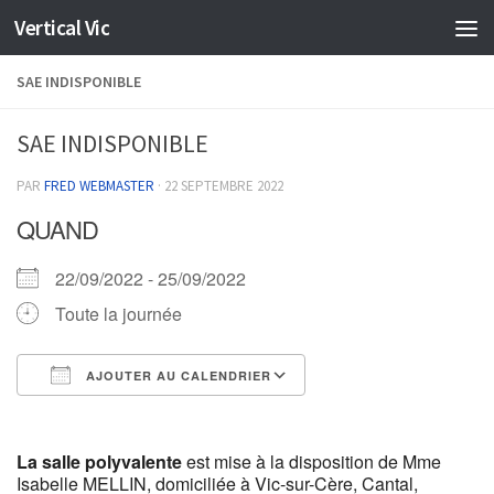
Vertical Vic
Skip to content
SAE INDISPONIBLE
SAE INDISPONIBLE
PAR
FRED WEBMASTER
·
22 SEPTEMBRE 2022
QUAND
22/09/2022 - 25/09/2022
Toute la journée
AJOUTER AU CALENDRIER
Télécharger ICS
Calendrier Google
La
salle polyvalente
est mise à la disposition de Mme
Isabelle MELLIN, domiciliée à Vic-sur-Cère, Cantal,