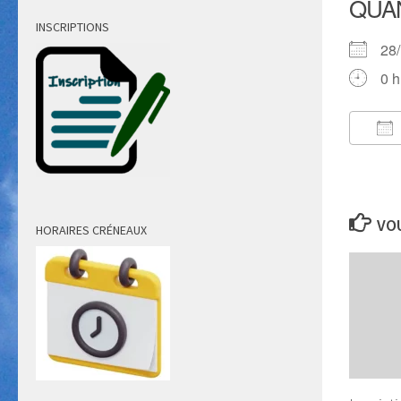
QUA
INSCRIPTIONS
28
0 h
Té
VOU
HORAIRES CRÉNEAUX