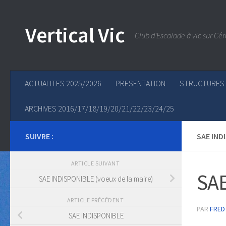
Skip to content
Vertical Vic
Club d'Escalade à vic sur Cér
ACTUALITES 2025/2026
PRESENTATION
STRUCTURES
ARCHIVES 2016/17/18/19/20/21/22/23/24/25
SUIVRE :
SAE IND
ARTICLE SUIVANT
SAE
SAE INDISPONIBLE (voeux de la maire)
ARTICLE PRÉCÉDENT
PAR
FRED
SAE INDISPONIBLE