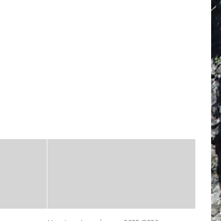
iCalendar
Office 365