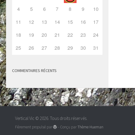
4
5
6
7
8
9
10
11
12
13
14
15
16
17
18
19
20
21
22
23
24
25
26
27
28
29
30
31
COMMENTAIRES RÉCENTS
Vertical Vic © 2026. Tous droits réservés.
Fièrement propulsé par
- Conçu par
Thème Hueman