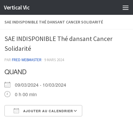
Vertical Vic
Skip to content
SAE INDISPONIBLE THÉ DANSANT CANCER SOLIDARITÉ
SAE INDISPONIBLE Thé dansant Cancer
Solidarité
PAR
FRED WEBMASTER
·
9 MARS 2024
QUAND
09/03/2024 - 10/03/2024
0 h 00 min
AJOUTER AU CALENDRIER
Télécharger ICS
Calendrier Google