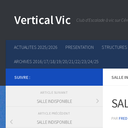
Skip to content
Vertical Vic
Club d'Escalade à vic sur Cér
ACTUALITES 2025/2026
PRESENTATION
STRUCTURES
ARCHIVES 2016/17/18/19/20/21/22/23/24/25
SUIVRE :
SALLE I
ARTICLE SUIVANT
SA
SALLE INDISPONIBLE
ARTICLE PRÉCÉDENT
PAR
FRED
SALLE INDISPONIBLE