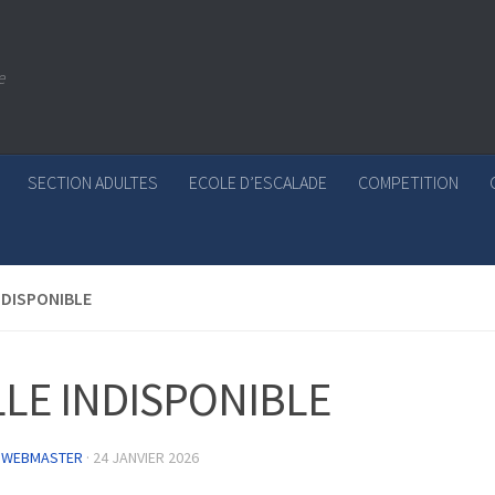
e
SECTION ADULTES
ECOLE D’ESCALADE
COMPETITION
NDISPONIBLE
LLE INDISPONIBLE
 WEBMASTER
·
24 JANVIER 2026