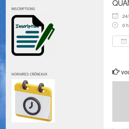
QUA
INSCRIPTIONS
24
0 h
Té
VOU
HORAIRES CRÉNEAUX