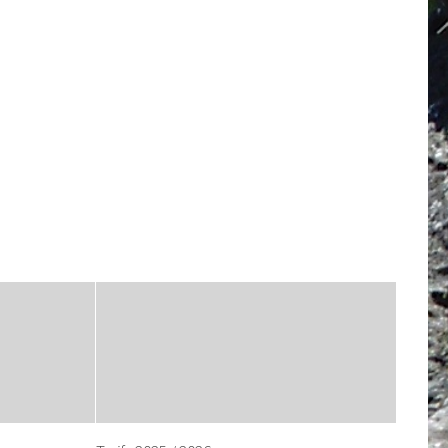
iCalendar
Office 365