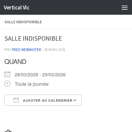
Vertical Vic
Skip to content
SALLE INDISPONIBLE
SALLE INDISPONIBLE
PAR
FRED WEBMASTER
·
28 MARS 2026
QUAND
28/03/2026 - 29/03/2026
Toute la journée
AJOUTER AU CALENDRIER
Télécharger ICS
Calendrier Google