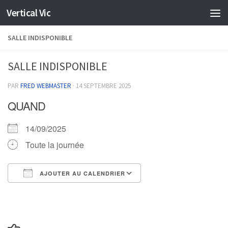
Vertical Vic
Skip to content
SALLE INDISPONIBLE
SALLE INDISPONIBLE
PAR
FRED WEBMASTER
·
14 SEPTEMBRE 2025
QUAND
14/09/2025
Toute la journée
AJOUTER AU CALENDRIER
Télécharger ICS
Calendrier Google