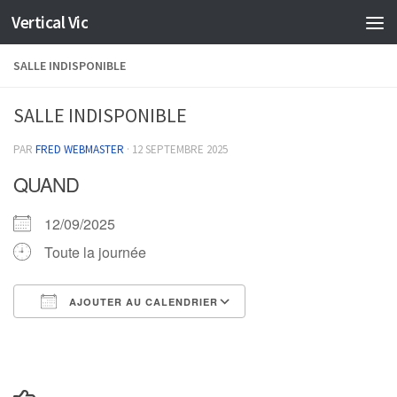
Vertical Vic
Skip to content
SALLE INDISPONIBLE
SALLE INDISPONIBLE
PAR
FRED WEBMASTER
·
12 SEPTEMBRE 2025
QUAND
12/09/2025
Toute la journée
AJOUTER AU CALENDRIER
Télécharger ICS
Calendrier Google