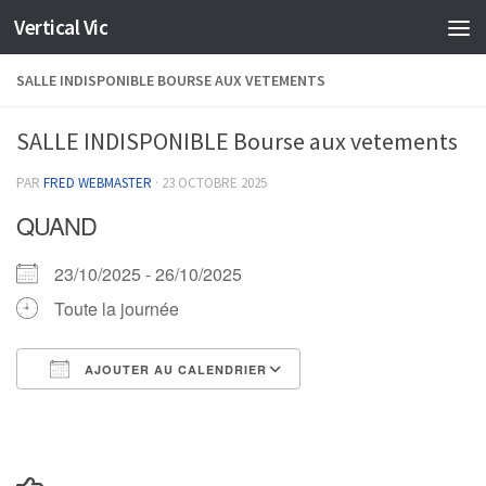
Vertical Vic
Skip to content
SALLE INDISPONIBLE BOURSE AUX VETEMENTS
SALLE INDISPONIBLE Bourse aux vetements
PAR
FRED WEBMASTER
·
23 OCTOBRE 2025
QUAND
23/10/2025 - 26/10/2025
Toute la journée
AJOUTER AU CALENDRIER
Télécharger ICS
Calendrier Google