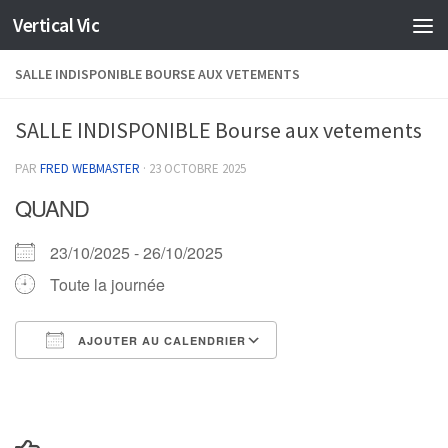
Vertical Vic
Skip to content
SALLE INDISPONIBLE BOURSE AUX VETEMENTS
SALLE INDISPONIBLE Bourse aux vetements
PAR
FRED WEBMASTER
·
23 OCTOBRE 2025
QUAND
23/10/2025 - 26/10/2025
Toute la journée
AJOUTER AU CALENDRIER
Télécharger ICS
Calendrier Google