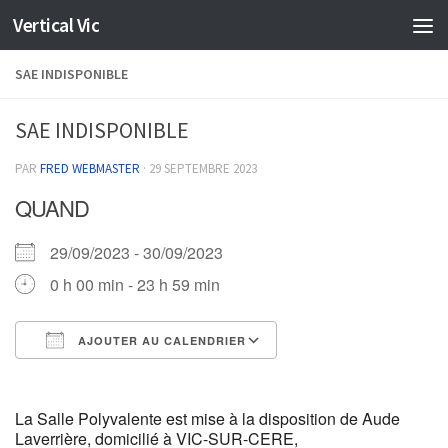
Vertical Vic
Skip to content
SAE INDISPONIBLE
SAE INDISPONIBLE
PAR
FRED WEBMASTER
·
29 SEPTEMBRE 2023
QUAND
29/09/2023 - 30/09/2023
0 h 00 min - 23 h 59 min
AJOUTER AU CALENDRIER
Télécharger ICS
Calendrier Google
La Salle Polyvalente est mise à la disposition de Aude
Laverrière, domicilié à VIC-SUR-CERE,