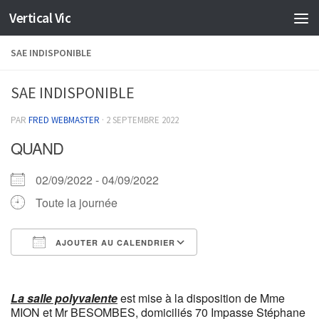
Vertical Vic
Skip to content
SAE INDISPONIBLE
SAE INDISPONIBLE
PAR
FRED WEBMASTER
·
2 SEPTEMBRE 2022
QUAND
02/09/2022 - 04/09/2022
Toute la journée
AJOUTER AU CALENDRIER
Télécharger ICS
Calendrier Google
La
salle polyvalente
est mise à la disposition de Mme
MION et Mr BESOMBES, domiciliés 70 Impasse Stéphane