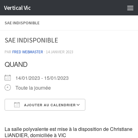
Vertical Vic
Skip to content
SAE INDISPONIBLE
SAE INDISPONIBLE
PAR
FRED WEBMASTER
·
14 JANVIER 2023
QUAND
14/01/2023 - 15/01/2023
Toute la journée
AJOUTER AU CALENDRIER
Télécharger ICS
Calendrier Google
La salle polyvalente est mise à la disposition de Christiane
LIANDIER, domiciliée à VIC