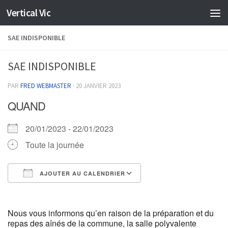
Vertical Vic
Skip to content
SAE INDISPONIBLE
SAE INDISPONIBLE
PAR
FRED WEBMASTER
·
20 JANVIER 2023
QUAND
20/01/2023 - 22/01/2023
Toute la journée
AJOUTER AU CALENDRIER
Télécharger ICS
Calendrier Google
Nous vous informons qu’en raison de la préparation et du
repas des aînés de la commune, la salle polyvalente