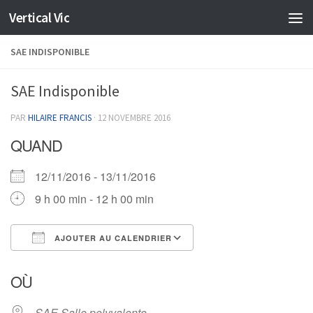
Vertical Vic
Skip to content
SAE INDISPONIBLE
SAE Indisponible
PAR
HILAIRE FRANCIS
·
12 NOVEMBRE 2016
QUAND
12/11/2016 - 13/11/2016
9 h 00 min - 12 h 00 min
AJOUTER AU CALENDRIER
Télécharger ICS
Calendrier Google
OÙ
SAE Salle polyvalente