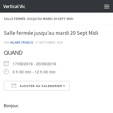
Vertical Vic
Skip to content
SALLE FERMÉE JUSQU’AU MARDI 20 SEPT MIDI
Salle fermée jusqu’au mardi 20 Sept Midi
PAR
HILAIRE FRANCIS
·
17 SEPTEMBRE 2016
QUAND
17/09/2016 - 20/09/2016
0 h 00 min - 12 h 00 min
AJOUTER AU CALENDRIER
Télécharger ICS
Calendrier Google
Bonjour,